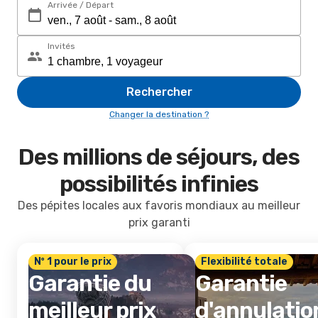
Arrivée / Départ
Invités
Rechercher
Changer la destination ?
Des millions de séjours, des
possibilités infinies
Des pépites locales aux favoris mondiaux au meilleur
prix garanti
Nº 1 pour le prix
Flexibilité totale
Garantie du
Garantie
meilleur prix
d'annulatio