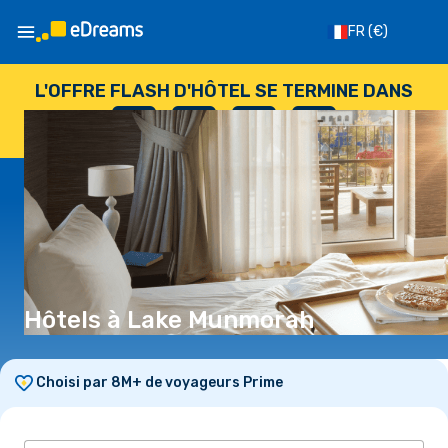
FR
(€)
L'OFFRE FLASH D'HÔTEL SE TERMINE DANS
--
:
--
:
--
:
--
JOURS
HEURES
MINUTES
SECONDES
Hôtels à Lake Munmorah
Choisi par 8M+ de voyageurs Prime