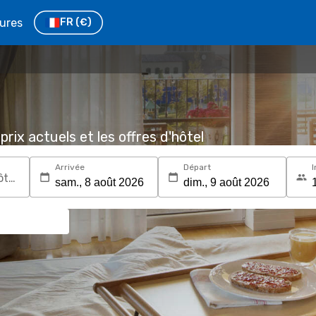
tures
FR
(€)
prix actuels et les offres d'hôtel
Arrivée
Départ
I
Recherchez une destination ou un hôtel