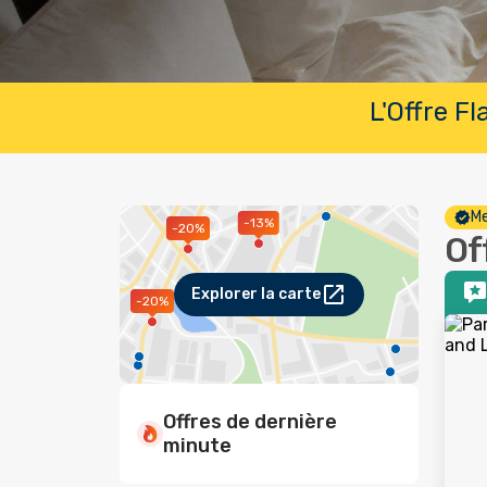
L'Offre F
Me
-13%
-20%
Of
Explorer la carte
-20%
Offres de dernière
minute