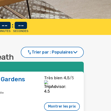
--
:
--
INUTES
SECONDES
Trier par :
Populaires
eath
Très bien
4,5
/5
 Gardens
394 avis
lle
Montrer les prix