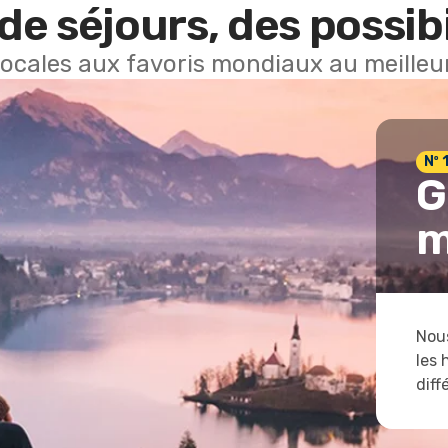
de séjours, des possibi
locales aux favoris mondiaux au meilleur
Nº 
G
m
Nous
les 
diff