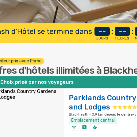
lash d'Hôtel se termine dans
--
:
--
:
JOURS
HEURES
M
illeur prix avec Prime
fres d'hôtels illimitées à Blackh
Choix prisé par nos voyageurs
Parklands Country
and Lodges
Blackheath · 0,9 km depuis le centre-vi
Emplacement central