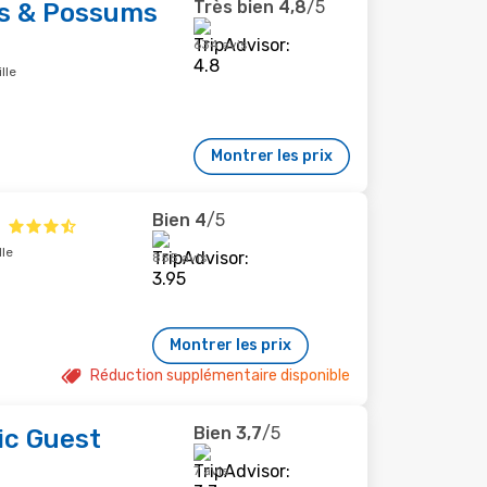
Très bien
4,8
/5
s & Possums
634 avis
lle
Montrer les prix
Bien
4
/5
lle
855 avis
Montrer les prix
Réduction supplémentaire disponible
Bien
3,7
/5
ic Guest
7 avis